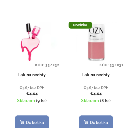
Novinka
KÓD:
33/X32
KÓD:
33/X31
Lak na nechty
Lak na nechty
€3,67 bez DPH
€3,67 bez DPH
€4,04
€4,04
Skladem
(
9 ks
)
Skladem
(
8 ks
)
Priemerné
hodnotenie
produktu
Do košíka
Do košíka
je