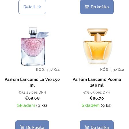
Detail
Do košíka
KÓD:
33/X11
KÓD:
33/X12
Parfém Lancome La Vie 150
Parfém Lancome Poeme
ml
150 ml
€54,28 bez DPH
€71,65 bez DPH
€65,68
€86,70
Skladem
(
9 ks
)
Skladem
(
9 ks
)
Do košíka
Do košíka