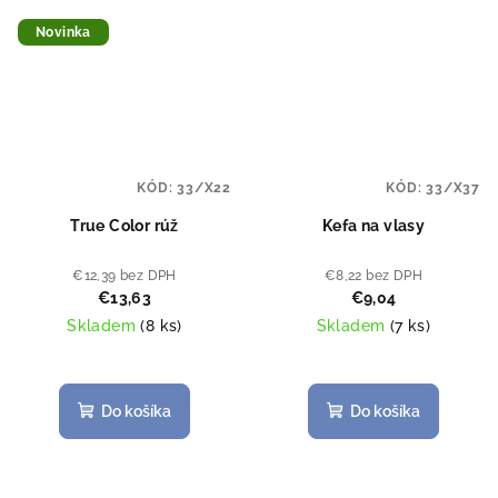
z
5
Novinka
hviezdičiek.
KÓD:
33/X22
KÓD:
33/X37
True Color rúž
Kefa na vlasy
€12,39 bez DPH
€8,22 bez DPH
€13,63
€9,04
Skladem
(
8 ks
)
Skladem
(
7 ks
)
Do košíka
Do košíka