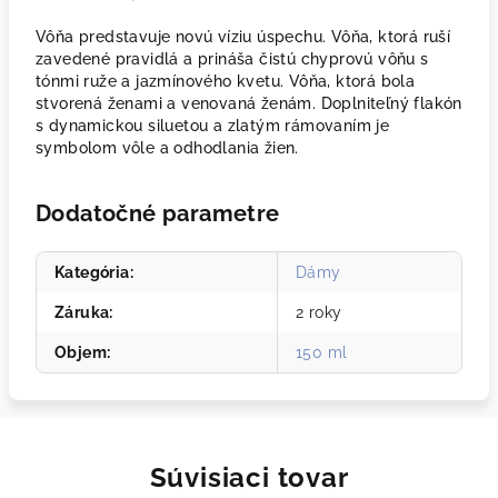
Vôňa predstavuje novú víziu úspechu. Vôňa, ktorá ruší
zavedené pravidlá a prináša čistú chyprovú vôňu s
tónmi ruže a jazmínového kvetu. Vôňa, ktorá bola
stvorená ženami a venovaná ženám. Doplniteľný flakón
s dynamickou siluetou a zlatým rámovaním je
symbolom vôle a odhodlania žien.
Dodatočné parametre
Kategória
:
Dámy
Záruka
:
2 roky
Objem
:
150 ml
Súvisiaci tovar