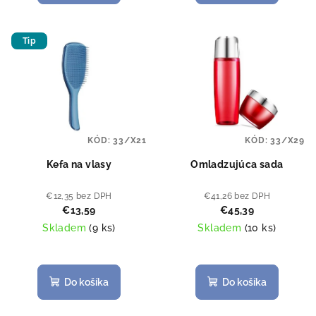
4,0
z
5
Tip
hviezdičiek.
KÓD:
33/X21
KÓD:
33/X29
Kefa na vlasy
Omladzujúca sada
€12,35 bez DPH
€41,26 bez DPH
€13,59
€45,39
Skladem
(
9 ks
)
Skladem
(
10 ks
)
Priemerné
hodnotenie
produktu
Do košíka
Do košíka
je
5,0