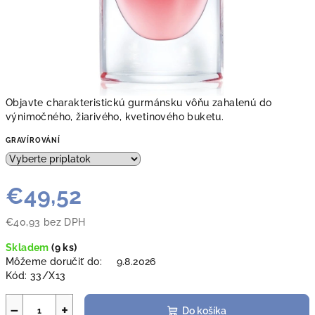
Objavte charakteristickú gurmánsku vôňu zahalenú do
výnimočného, žiarivého, kvetinového buketu.
GRAVÍROVÁNÍ
€49,52
€40,93
bez DPH
Jednotková
Skladem
(
9 ks
)
cena:
Môžeme doručiť do:
9.8.2026
Kód:
33/X13
−
+
Do košíka