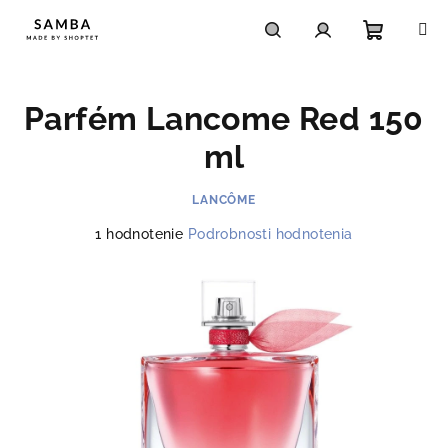
Prejsť
na
obsah
Nákupn
Hľadať
Prihlásenie
Parfém Lancome Red 150
košík
ml
LANCÔME
Priemerné
1 hodnotenie
Podrobnosti hodnotenia
hodnotenie
produktu
je
2,0
z
5
hviezdičiek.