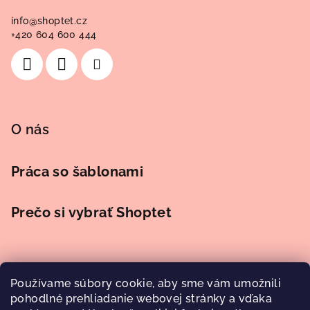
i
info
@
shoptet.cz
e
+420 604 600 444
O nás
Práca so šablonami
Prečo si vybrať Shoptet
Používame súbory cookie, aby sme vám umožnili
Prijímame online platby
pohodlné prehliadanie webovej stránky a vďaka