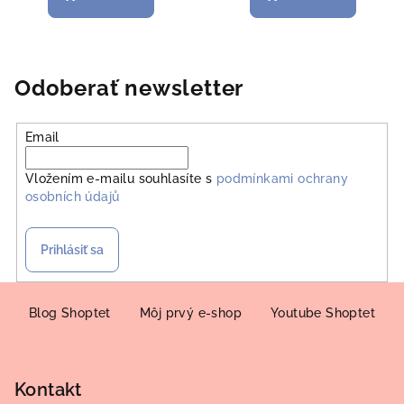
Odoberať newsletter
Email
Vložením e-mailu souhlasíte s
podmínkami ochrany
osobních údajů
Prihlásiť sa
Z
á
Blog Shoptet
Môj prvý e-shop
Youtube Shoptet
p
ä
Kontakt
t