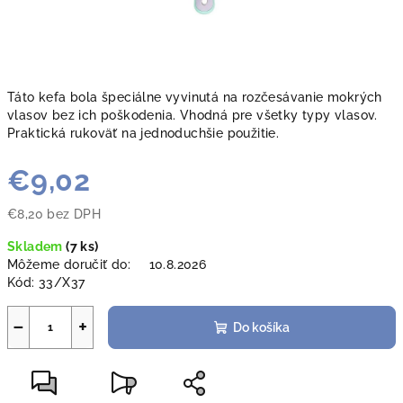
Táto kefa bola špeciálne vyvinutá na rozčesávanie mokrých
vlasov bez ich poškodenia. Vhodná pre všetky typy vlasov.
Praktická rukoväť na jednoduchšie použitie.
€9,02
€8,20 bez DPH
Jednotková
Skladem
(
7 ks
)
cena:
Môžeme doručiť do:
10.8.2026
Kód:
33/X37
−
+
Do košíka