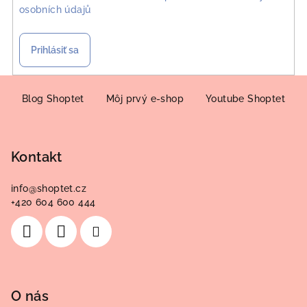
osobních údajů
Prihlásiť sa
Z
á
Blog Shoptet
Môj prvý e-shop
Youtube Shoptet
p
ä
Kontakt
t
i
info
@
shoptet.cz
e
+420 604 600 444
O nás