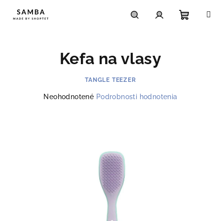
Prejsť
na
obsah
Nákupn
Hľadať
Prihlásenie
Kefa na vlasy
košík
TANGLE TEEZER
Priemerné
Neohodnotené
Podrobnosti hodnotenia
hodnotenie
produktu
je
0,0
z
5
hviezdičiek.