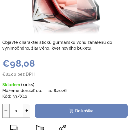
Objavte charakteristickú gurmánsku vôňu zahalenú do
výnimočného, žiarivého, kvetinového buketu.
€98,08
€81,06 bez DPH
Jednotková
Skladem
(
10 ks
)
cena:
Môžeme doručiť do:
10.8.2026
Kód:
33/X10
−
+
Do košíka