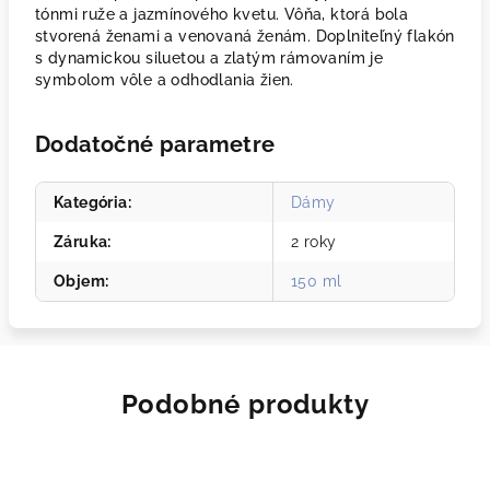
tónmi ruže a jazmínového kvetu. Vôňa, ktorá bola
stvorená ženami a venovaná ženám. Doplniteľný flakón
s dynamickou siluetou a zlatým rámovaním je
symbolom vôle a odhodlania žien.
Dodatočné parametre
Kategória
:
Dámy
Záruka
:
2 roky
Objem
:
150 ml
Podobné produkty