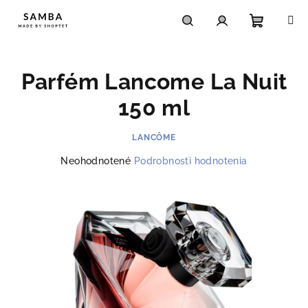
Prejsť
na
obsah
Nákupn
Hľadať
Prihlásenie
Parfém Lancome La Nuit
košík
150 ml
LANCÔME
Priemerné
Neohodnotené
Podrobnosti hodnotenia
hodnotenie
produktu
je
0,0
z
5
hviezdičiek.