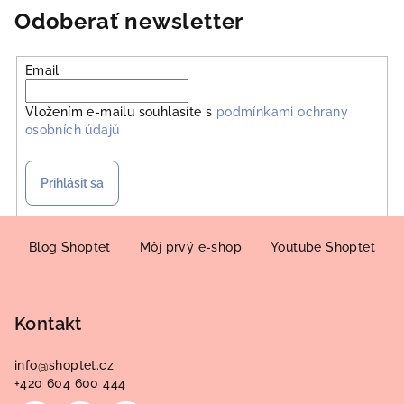
Odoberať newsletter
Email
Vložením e-mailu souhlasíte s
podmínkami ochrany
osobních údajů
Prihlásiť sa
Z
á
Blog Shoptet
Môj prvý e-shop
Youtube Shoptet
p
ä
Kontakt
t
i
info
@
shoptet.cz
e
+420 604 600 444