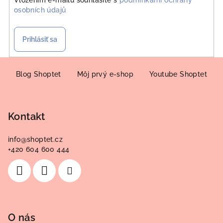
osobních údajů
Prihlásiť sa
Z
á
Blog Shoptet
Môj prvý e-shop
Youtube Shoptet
p
ä
Kontakt
t
i
info
@
shoptet.cz
e
+420 604 600 444
O nás