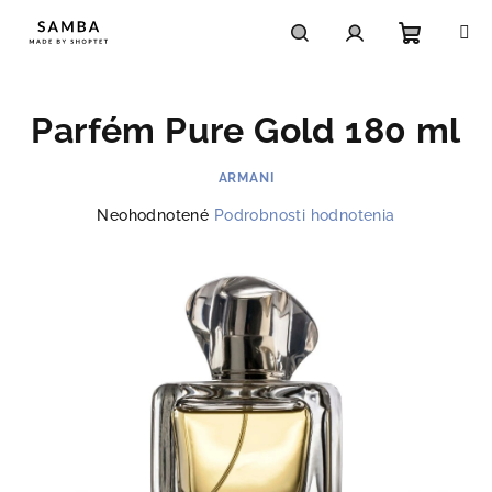
Prejsť
na
obsah
Nákupn
Hľadať
Prihlásenie
Parfém Pure Gold 180 ml
košík
ARMANI
Priemerné
Neohodnotené
Podrobnosti hodnotenia
hodnotenie
produktu
je
0,0
z
5
hviezdičiek.