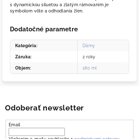
s dynamickou siluetou a zlatým rámovaním je
symbolom vôle a odhodlania žien.
Dodatočné parametre
Kategória
:
Dámy
Záruka
:
2 roky
Objem
:
180 ml
Odoberať newsletter
Email
Vložením e-mailu souhlasíte s
podmínkami ochrany