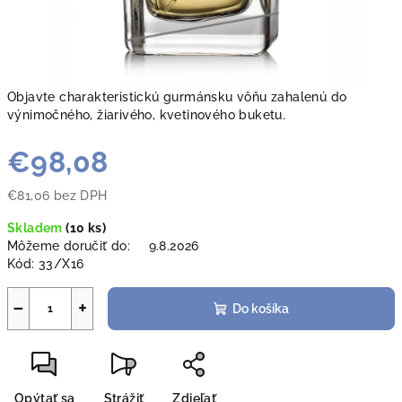
Objavte charakteristickú gurmánsku vôňu zahalenú do
výnimočného, žiarivého, kvetinového buketu.
€98,08
€81,06 bez DPH
Jednotková
Skladem
(
10 ks
)
cena:
Môžeme doručiť do:
9.8.2026
Kód:
33/X16
−
+
Do košíka
Opýtať sa
Strážiť
Zdieľať